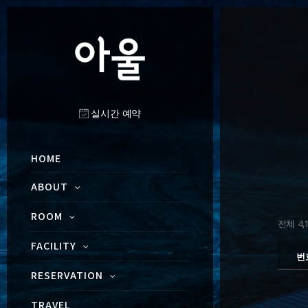
실시간 예약
HOME
ABOUT
ROOM
전체 4,1
FACILITY
번
RESERVATION
TRAVEL