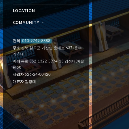
LOCATION
COMMUNITY
전화
010-9749-8888
주소
경북 칠곡군 가산면 용매로 637 (용수
리 34)
계좌
농협 352-1322-5974-13 김정대(아울
펜션)
사업자
526-24-00420
대표자
김정대