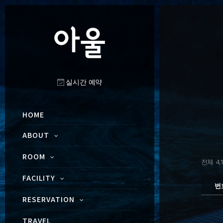
실시간 예약
HOME
ABOUT
ROOM
전체 4,1
FACILITY
번
RESERVATION
TRAVEL