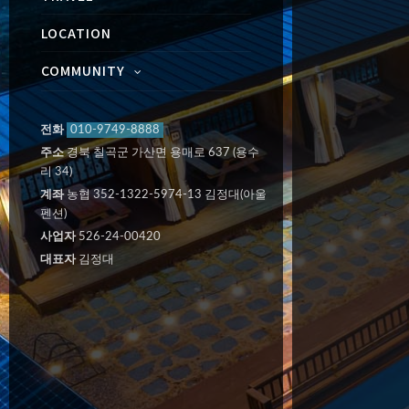
LOCATION
COMMUNITY
전화
010-9749-8888
주소
경북 칠곡군 가산면 용매로 637 (용수
리 34)
계좌
농협 352-1322-5974-13 김정대(아울
펜션)
사업자
526-24-00420
대표자
김정대