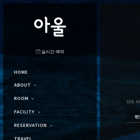
실시간 예약
HOME
ABOUT
ROOM
전체 4,1
FACILITY
번
RESERVATION
TRAVEL