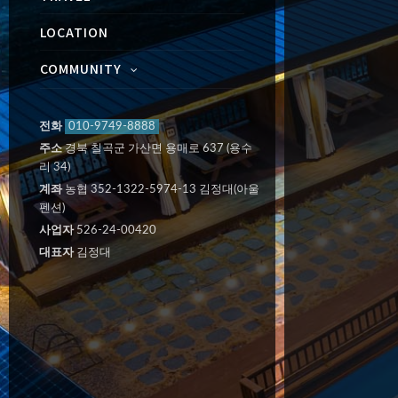
LOCATION
COMMUNITY
전화
010-9749-8888
주소
경북 칠곡군 가산면 용매로 637 (용수
리 34)
계좌
농협 352-1322-5974-13 김정대(아울
펜션)
사업자
526-24-00420
대표자
김정대