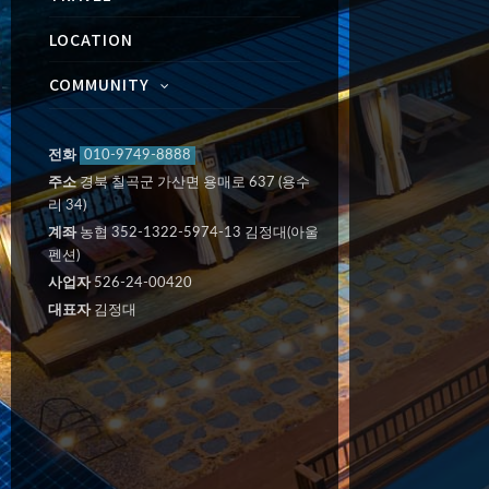
LOCATION
COMMUNITY
전화
010-9749-8888
주소
경북 칠곡군 가산면 용매로 637 (용수
리 34)
계좌
농협 352-1322-5974-13 김정대(아울
펜션)
사업자
526-24-00420
대표자
김정대