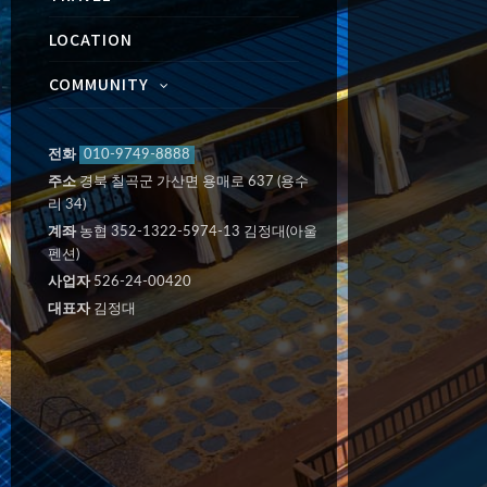
LOCATION
COMMUNITY
전화
010-9749-8888
주소
경북 칠곡군 가산면 용매로 637 (용수
리 34)
계좌
농협 352-1322-5974-13 김정대(아울
펜션)
사업자
526-24-00420
대표자
김정대