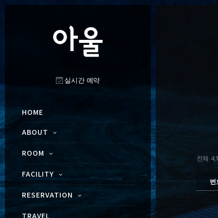
실시간 예약
HOME
ABOUT
ROOM
전체 4,1
FACILITY
번
RESERVATION
TRAVEL