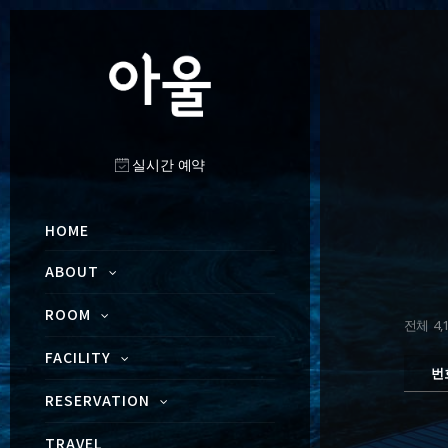
실시간 예약
HOME
ABOUT
ROOM
전체 4,1
FACILITY
번
RESERVATION
TRAVEL