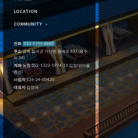
LOCATION
COMMUNITY
전화
010-9749-8888
주소
경북 칠곡군 가산면 용매로 637 (용수
리 34)
계좌
농협 352-1322-5974-13 김정대(아울
펜션)
사업자
526-24-00420
대표자
김정대